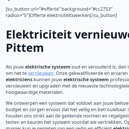
[su_button url=”#offerte” background=”#cc2753″
radius=”5″]Offerte elektriciteitswerken[/su_button]
Elektriciteit vernieu
Pittem
Als jouw
elektrische systeem
oud en verouderd is, dan is
om het te
vernieuwen
. Onze gekwalificeerde en ervaren
elektriciens
kunnen jouw
elektrische systeem
professi
vernieuwen en upgraden met de nieuwste technologieë
hoogwaardige materialen.
We ontwerpen een systeem dat voldoet aan jouw behoe
budget en zorgen ervoor dat het veilig en betrouwbaar 
houden ons strikt aan de geldende normen en regelgev
testen en keuren het systeem voordat we vertrekken. O
manier kun je genieten van een veilig en efficiënt
elektr