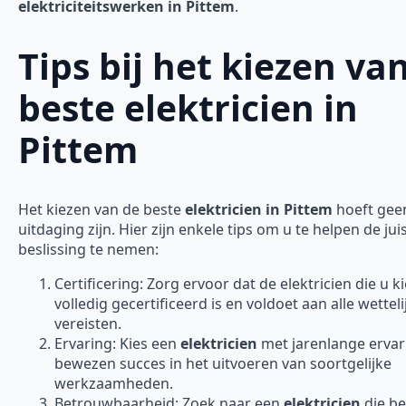
elektriciteitswerken in Pittem
.
Tips bij het kiezen va
beste elektricien in
Pittem
Het kiezen van de beste
elektricien in Pittem
hoeft gee
uitdaging zijn. Hier zijn enkele tips om u te helpen de jui
beslissing te nemen:
Certificering: Zorg ervoor dat de elektricien die u ki
volledig gecertificeerd is en voldoet aan alle wetteli
vereisten.
Ervaring: Kies een
elektricien
met jarenlange ervar
bewezen succes in het uitvoeren van soortgelijke
werkzaamheden.
Betrouwbaarheid: Zoek naar een
elektricien
die b