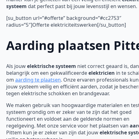
systeem
dat perfect past bij jouw levensstijl en wensen.
[su_button url=”#offerte” background=”#cc2753″
radius=”5″]Offerte elektriciteitswerken[/su_button]
Aarding plaatsen Pit
Als jouw
elektrische systeem
niet correct geaard is, dan
belangrijk om een gekwalificeerde
elektricien
in te scha
om
aarding te plaatsen
. Onze ervaren professionals ku
jouw systeem veilig en efficiënt aarden, zodat je besch
tegen elektrische schokken en brandgevaar.
We maken gebruik van hoogwaardige materialen en tes
systeem grondig om er zeker van te zijn dat het goed
functioneert en voldoet aan de geldende normen en
regelgeving. Met onze service voor het plaatsen van
aar
Pittem kun je er zeker van zijn dat jouw
elektrische sys