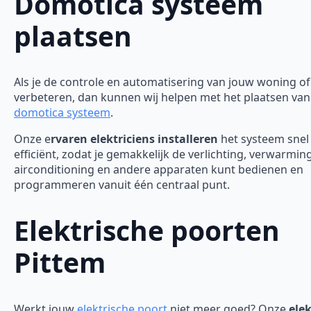
Domotica systeem
plaatsen
Als je de controle en automatisering van jouw woning of 
verbeteren, dan kunnen wij helpen met het plaatsen van
domotica systeem
.
Onze e
rvaren elektriciens installeren
het systeem snel
efficiënt, zodat je gemakkelijk de verlichting, verwarming
airconditioning en andere apparaten kunt bedienen en
programmeren vanuit één centraal punt.
Elektrische poorten
Pittem
Werkt jouw
elektrische poort
niet meer goed? Onze
elek