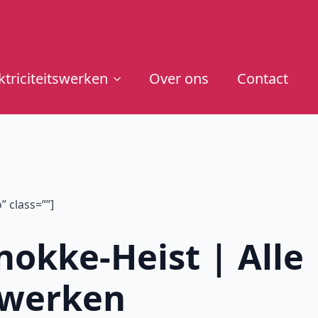
ktriciteitswerken
Over ons
Contact
 class=””]
nokke-Heist | Alle
tswerken