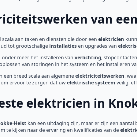
iciteitswerken van een
scala aan taken en diensten die door een
elektricien
kunn
oud tot grootschalige
installaties
en upgrades van
elektri
onder meer het installeren van
verlichting
, stopcontacten
oplossen van storingen in het systeem en het installeren v
n een breed scala aan algemene
elektriciteitswerken
, wa
n om ervoor te zorgen dat uw
elektrische systeem
veilig, ef
este elektricien in Kno
nokke-Heist
kan een uitdaging zijn, maar er zijn een aantal
om te kijken naar de ervaring en kwalificaties van de
elektri