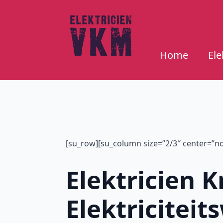
Home
Ele
[su_row][su_column size=”2/3″ center=”no”
Elektricien K
Elektricitei