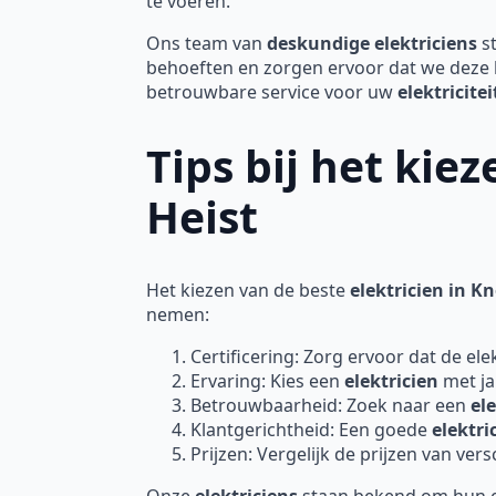
te voeren.
Ons team van
deskundige elektriciens
st
behoeften en zorgen ervoor dat we deze 
betrouwbare service voor uw
elektricit
Tips bij het kie
Heist
Het kiezen van de beste
elektricien in K
nemen:
Certificering: Zorg ervoor dat de elek
Ervaring: Kies een
elektricien
met ja
Betrouwbaarheid: Zoek naar een
el
Klantgerichtheid: Een goede
elektri
Prijzen: Vergelijk de prijzen van ver
Onze
elektriciens
staan bekend om hun ex