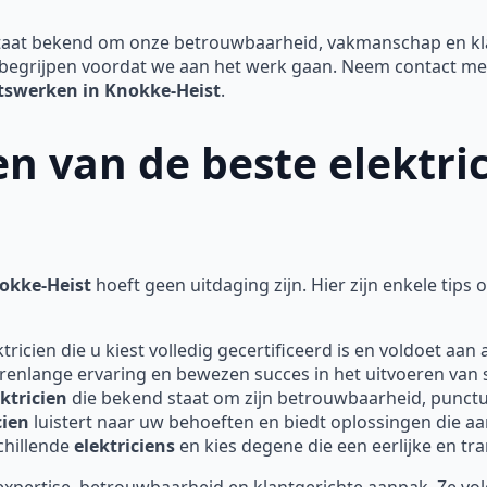
aat bekend om onze betrouwbaarheid, vakmanschap en klan
begrijpen voordat we aan het werk gaan. Neem contact met
eitswerken in Knokke-Heist
.
zen van de beste elektri
nokke-Heist
hoeft geen uitdaging zijn. Hier zijn enkele tips 
tricien die u kiest volledig gecertificeerd is en voldoet aan a
renlange ervaring en bewezen succes in het uitvoeren van
ektricien
die bekend staat om zijn betrouwbaarheid, punctual
cien
luistert naar uw behoeften en biedt oplossingen die aa
schillende
elektriciens
en kies degene die een eerlijke en tra
pertise, betrouwbaarheid en klantgerichte aanpak. Ze voldo