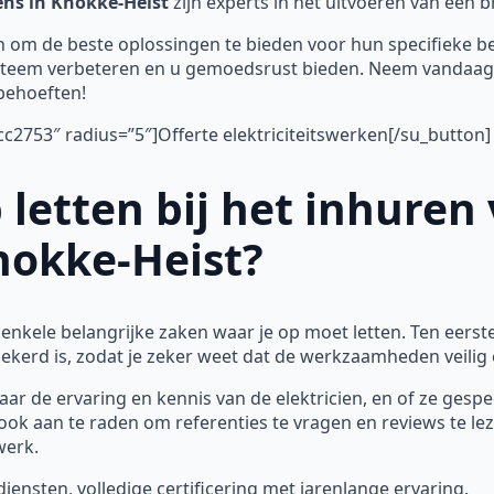
iens in Knokke-Heist
zijn experts in het uitvoeren van een 
 om de beste oplossingen te bieden voor hun specifieke b
ssysteem verbeteren en u gemoedsrust bieden. Neem vandaag
sbehoeften!
c2753″ radius=”5″]Offerte elektriciteitswerken[/su_button]
 letten bij het inhuren
Knokke-Heist?
r enkele belangrijke zaken waar je op moet letten. Ten eers
rzekerd is, zodat je zeker weet dat de werkzaamheden veili
aar de ervaring en kennis van de elektricien, en of ze gespec
ook aan te raden om referenties te vragen en reviews te l
werk.
nsten, volledige certificering met jarenlange ervaring.