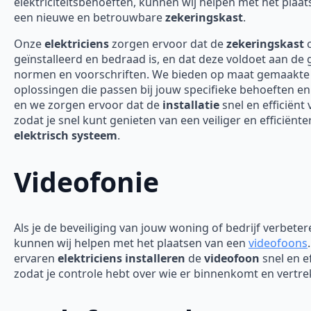
elektriciteitsbehoeften, kunnen wij helpen met het plaa
een nieuwe en betrouwbare
zekeringskast
.
Onze
elektriciens
zorgen ervoor dat de
zekeringskast
c
geïnstalleerd en bedraad is, en dat deze voldoet aan de
normen en voorschriften. We bieden op maat gemaakte
oplossingen die passen bij jouw specifieke behoeften en
en we zorgen ervoor dat de
installatie
snel en efficiënt 
zodat je snel kunt genieten van een veiliger en efficiënte
elektrisch systeem
.
Videofonie
Als je de beveiliging van jouw woning of bedrijf verbeter
kunnen wij helpen met het plaatsen van een
videofoons
ervaren
elektriciens installeren
de
videofoon
snel en ef
zodat je controle hebt over wie er binnenkomt en vertre