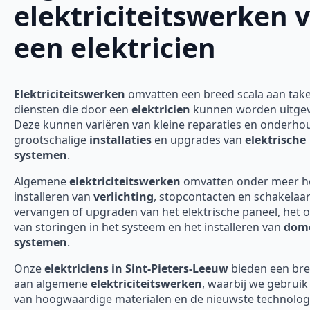
elektriciteitswerken 
een elektricien
Elektriciteitswerken
omvatten een breed scala aan tak
diensten die door een
elektricien
kunnen worden uitgev
Deze kunnen variëren van kleine reparaties en onderho
grootschalige
installaties
en upgrades van
elektrische
systemen
.
Algemene
elektriciteitswerken
omvatten onder meer h
installeren van
verlichting
, stopcontacten en schakelaar
vervangen of upgraden van het elektrische paneel, het 
van storingen in het systeem en het installeren van
domo
systemen
.
Onze
elektriciens in Sint-Pieters-Leeuw
bieden een bre
aan algemene
elektriciteitswerken
, waarbij we gebrui
van hoogwaardige materialen en de nieuwste technolo