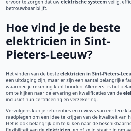
ervoor te zorgen dat uw
elektrische systeem
veilig, effi
betrouwbaar blijft.
Hoe vind je de beste
elektricien in Sint-
Pieters-Leeuw?
Het vinden van de beste
elektricien in Sint-Pieters-Le
een uitdaging zijn, maar er zijn een aantal belangrijke f
waarmee je rekening kunt houden. Allereerst is het bela
om te kijken naar de ervaring en kwalificaties van de
ele
inclusief hun certificering en verzekering.
Vervolgens kun je referenties en reviews van eerdere kl
raadplegen om een idee te krijgen van de kwaliteit van 
Het is ook belangrijk om te kijken naar de beschikbaarh
flexibiliteit van de
elektricien
, en of ze in staat zijn om 