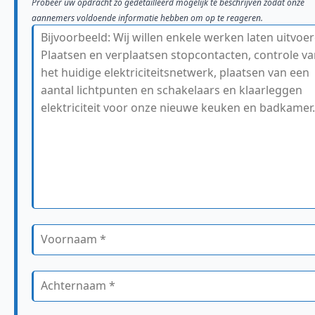
Probeer uw opdracht zo gedetailleerd mogelijk te beschrijven zodat onze
aannemers voldoende informatie hebben om op te reageren.