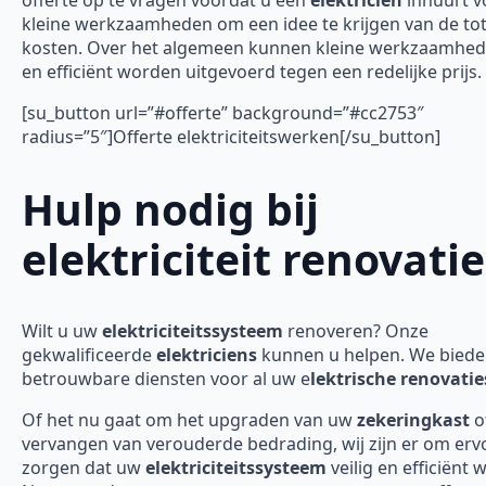
offerte op te vragen voordat u een
elektricien
inhuurt v
kleine werkzaamheden om een idee te krijgen van de tot
kosten. Over het algemeen kunnen kleine werkzaamhed
en efficiënt worden uitgevoerd tegen een redelijke prijs.
[su_button url=”#offerte” background=”#cc2753″
radius=”5″]Offerte elektriciteitswerken[/su_button]
Hulp nodig bij
elektriciteit renovatie
Wilt u uw
elektriciteitssysteem
renoveren? Onze
gekwalificeerde
elektriciens
kunnen u helpen. We bied
betrouwbare diensten voor al uw e
lektrische renovatie
Of het nu gaat om het upgraden van uw
zekeringkast
o
vervangen van verouderde bedrading, wij zijn er om erv
zorgen dat uw
elektriciteitssysteem
veilig en efficiënt 