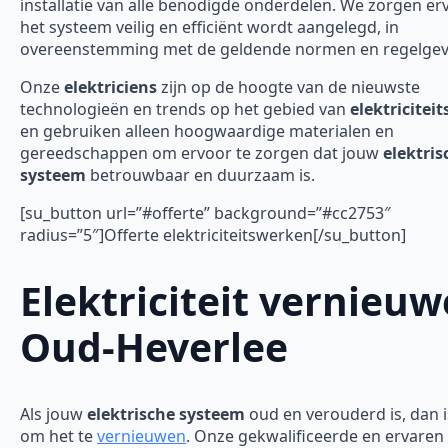
installatie van alle benodigde onderdelen. We zorgen er
het systeem veilig en efficiënt wordt aangelegd, in
overeenstemming met de geldende normen en regelgev
Onze
elektriciens
zijn op de hoogte van de nieuwste
technologieën en trends op het gebied van
elektricitei
en gebruiken alleen hoogwaardige materialen en
gereedschappen om ervoor te zorgen dat jouw
elektris
systeem
betrouwbaar en duurzaam is.
[su_button url=”#offerte” background=”#cc2753″
radius=”5″]Offerte elektriciteitswerken[/su_button]
Elektriciteit vernieu
Oud-Heverlee
Als jouw
elektrische systeem
oud en verouderd is, dan is
om het te
vernieuwen
. Onze gekwalificeerde en ervaren