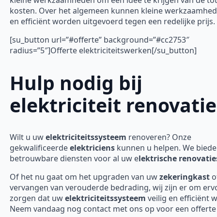
kleine werkzaamheden om een idee te krijgen van de tot
kosten. Over het algemeen kunnen kleine werkzaamhed
en efficiënt worden uitgevoerd tegen een redelijke prijs.
[su_button url=”#offerte” background=”#cc2753″
radius=”5″]Offerte elektriciteitswerken[/su_button]
Hulp nodig bij
elektriciteit renovatie
Wilt u uw
elektriciteitssysteem
renoveren? Onze
gekwalificeerde
elektriciens
kunnen u helpen. We bied
betrouwbare diensten voor al uw e
lektrische renovatie
Of het nu gaat om het upgraden van uw
zekeringkast
o
vervangen van verouderde bedrading, wij zijn er om erv
zorgen dat uw
elektriciteitssysteem
veilig en efficiënt 
Neem vandaag nog contact met ons op voor een offerte