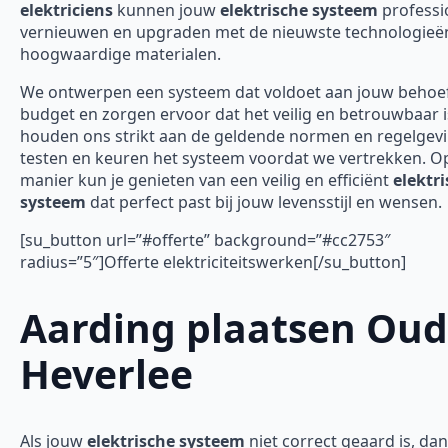
elektriciens
kunnen jouw
elektrische systeem
professi
vernieuwen en upgraden met de nieuwste technologieë
hoogwaardige materialen.
We ontwerpen een systeem dat voldoet aan jouw behoe
budget en zorgen ervoor dat het veilig en betrouwbaar 
houden ons strikt aan de geldende normen en regelgev
testen en keuren het systeem voordat we vertrekken. O
manier kun je genieten van een veilig en efficiënt
elektr
systeem
dat perfect past bij jouw levensstijl en wensen.
[su_button url=”#offerte” background=”#cc2753″
radius=”5″]Offerte elektriciteitswerken[/su_button]
Aarding plaatsen Oud
Heverlee
Als jouw
elektrische systeem
niet correct geaard is, dan