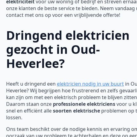
elektriciteit
voor uw woning of bedrijf en streven erna
onze klanten de beste service te bieden. Neem vandaag
contact met ons op voor een vrijblijvende offerte!
Dringend elektricien
gezocht in Oud-
Heverlee?
Heeft u dringend een
elektricien nodig in uw buurt
in Ou
Heverlee? Wij begrijpen hoe frustrerend en zelfs gevaarli
kan zijn om met een elektrisch probleem te blijven zitten
Daarom staan onze
professionele elektriciens
voor u k
snel en efficiënt alle
soorten elektrische
problemen op 
lossen.
Ons team beschikt over de nodige kennis en ervaring o
oorzaak van uw probleem te achterhalen en deze op een 