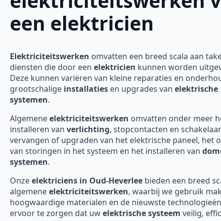
elektriciteitswerken 
een elektricien
Elektriciteitswerken
omvatten een breed scala aan tak
diensten die door een
elektricien
kunnen worden uitgev
Deze kunnen variëren van kleine reparaties en onderho
grootschalige
installaties
en upgrades van
elektrische
systemen
.
Algemene
elektriciteitswerken
omvatten onder meer h
installeren van
verlichting
, stopcontacten en schakelaar
vervangen of upgraden van het elektrische paneel, het 
van storingen in het systeem en het installeren van
domo
systemen
.
Onze
elektriciens in Oud-Heverlee
bieden een breed sc
algemene
elektriciteitswerken
, waarbij we gebruik ma
hoogwaardige materialen en de nieuwste technologieë
ervoor te zorgen dat uw
elektrische systeem
veilig, effi