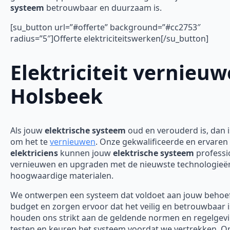
systeem
betrouwbaar en duurzaam is.
[su_button url=”#offerte” background=”#cc2753″
radius=”5″]Offerte elektriciteitswerken[/su_button]
Elektriciteit vernieu
Holsbeek
Als jouw
elektrische systeem
oud en verouderd is, dan is
om het te
vernieuwen
. Onze gekwalificeerde en ervaren
elektriciens
kunnen jouw
elektrische systeem
professi
vernieuwen en upgraden met de nieuwste technologieë
hoogwaardige materialen.
We ontwerpen een systeem dat voldoet aan jouw behoe
budget en zorgen ervoor dat het veilig en betrouwbaar 
houden ons strikt aan de geldende normen en regelgev
testen en keuren het systeem voordat we vertrekken. O