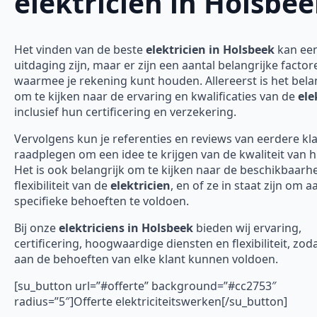
elektricien in Holsbe
Het vinden van de beste
elektricien in Holsbeek
kan ee
uitdaging zijn, maar er zijn een aantal belangrijke factor
waarmee je rekening kunt houden. Allereerst is het bela
om te kijken naar de ervaring en kwalificaties van de
ele
inclusief hun certificering en verzekering.
Vervolgens kun je referenties en reviews van eerdere kl
raadplegen om een idee te krijgen van de kwaliteit van 
Het is ook belangrijk om te kijken naar de beschikbaarh
flexibiliteit van de
elektricien
, en of ze in staat zijn om 
specifieke behoeften te voldoen.
Bij onze
elektriciens in Holsbeek
bieden wij ervaring,
certificering, hoogwaardige diensten en flexibiliteit, zod
aan de behoeften van elke klant kunnen voldoen.
[su_button url=”#offerte” background=”#cc2753″
radius=”5″]Offerte elektriciteitswerken[/su_button]