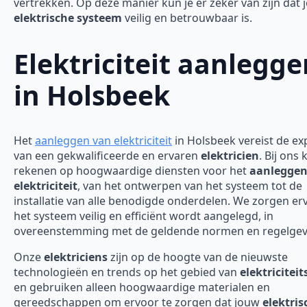
vertrekken. Op deze manier kun je er zeker van zijn dat j
elektrische systeem
veilig en betrouwbaar is.
Elektriciteit aanlegge
in Holsbeek
Het
aanleggen van elektriciteit
in Holsbeek vereist de ex
van een gekwalificeerde en ervaren
elektricien
. Bij ons 
rekenen op hoogwaardige diensten voor het
aanleggen
elektriciteit
, van het ontwerpen van het systeem tot de
installatie van alle benodigde onderdelen. We zorgen er
het systeem veilig en efficiënt wordt aangelegd, in
overeenstemming met de geldende normen en regelgev
Onze
elektriciens
zijn op de hoogte van de nieuwste
technologieën en trends op het gebied van
elektricitei
en gebruiken alleen hoogwaardige materialen en
gereedschappen om ervoor te zorgen dat jouw
elektris