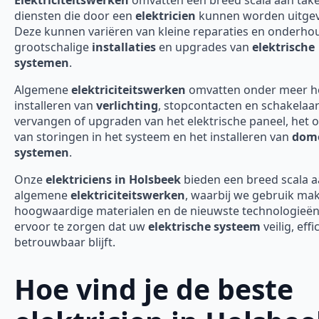
diensten die door een
elektricien
kunnen worden uitgev
Deze kunnen variëren van kleine reparaties en onderho
grootschalige
installaties
en upgrades van
elektrische
systemen
.
Algemene
elektriciteitswerken
omvatten onder meer h
installeren van
verlichting
, stopcontacten en schakelaar
vervangen of upgraden van het elektrische paneel, het 
van storingen in het systeem en het installeren van
domo
systemen
.
Onze
elektriciens in Holsbeek
bieden een breed scala 
algemene
elektriciteitswerken
, waarbij we gebruik ma
hoogwaardige materialen en de nieuwste technologieë
ervoor te zorgen dat uw
elektrische systeem
veilig, effi
betrouwbaar blijft.
Hoe vind je de beste