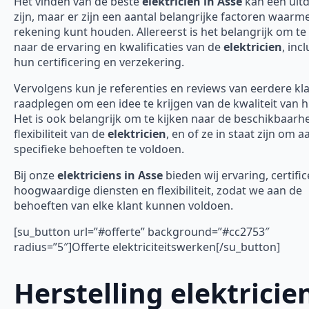
Het vinden van de beste
elektricien in Asse
kan een uit
zijn, maar er zijn een aantal belangrijke factoren waarme
rekening kunt houden. Allereerst is het belangrijk om te 
naar de ervaring en kwalificaties van de
elektricien
, incl
hun certificering en verzekering.
Vervolgens kun je referenties en reviews van eerdere kl
raadplegen om een idee te krijgen van de kwaliteit van 
Het is ook belangrijk om te kijken naar de beschikbaarh
flexibiliteit van de
elektricien
, en of ze in staat zijn om 
specifieke behoeften te voldoen.
Bij onze
elektriciens in Asse
bieden wij ervaring, certific
hoogwaardige diensten en flexibiliteit, zodat we aan de
behoeften van elke klant kunnen voldoen.
[su_button url=”#offerte” background=”#cc2753″
radius=”5″]Offerte elektriciteitswerken[/su_button]
Herstelling elektricie