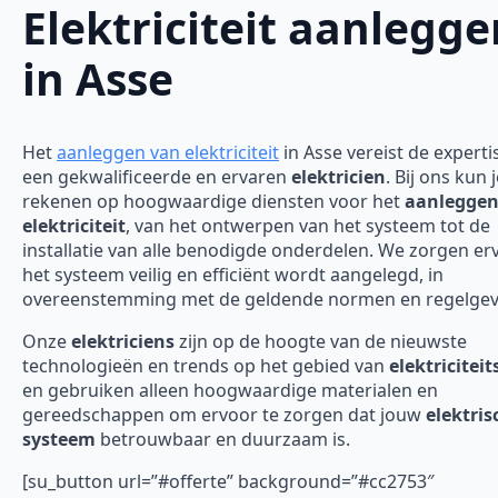
Elektriciteit aanlegge
in Asse
Het
aanleggen van elektriciteit
in Asse vereist de experti
een gekwalificeerde en ervaren
elektricien
. Bij ons kun 
rekenen op hoogwaardige diensten voor het
aanleggen
elektriciteit
, van het ontwerpen van het systeem tot de
installatie van alle benodigde onderdelen. We zorgen er
het systeem veilig en efficiënt wordt aangelegd, in
overeenstemming met de geldende normen en regelgev
Onze
elektriciens
zijn op de hoogte van de nieuwste
technologieën en trends op het gebied van
elektricitei
en gebruiken alleen hoogwaardige materialen en
gereedschappen om ervoor te zorgen dat jouw
elektris
systeem
betrouwbaar en duurzaam is.
[su_button url=”#offerte” background=”#cc2753″