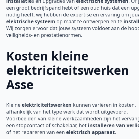
installatie
s en upgrades van
elektrische systemen
. Of 
een groot bedrijfspand hebt of een oud huis dat een up
nodig heeft, wij hebben de expertise en ervaring om jo
elektrische systeem
op maat te ontwerpen en te
instal
Wij zorgen ervoor dat jouw systeem voldoet aan de hoo
veiligheids- en prestatienormen.
Kosten kleine
elektriciteitswerken
Asse
Kleine
elektriciteitswerken
kunnen variëren in kosten,
afhankelijk van het type werk dat wordt uitgevoerd.
Voorbeelden van kleine werkzaamheden zijn het vervan
een stopcontact of schakelaar, het
installeren van verli
of het repareren van een
elektrisch apparaat
.