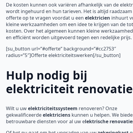
De kosten kunnen ook variëren afhankelijk van de elektr
wordt ingehuurd en hun tarieven. Het is altijd raadzaa
offerte op te vragen voordat u een
elektricien
inhuurt v
kleine werkzaamheden om een idee te krijgen van de tot
kosten. Over het algemeen kunnen kleine werkzaamhed
en efficiënt worden uitgevoerd tegen een redelijke prijs.
[su_button url=”#offerte” background=”#cc2753″
radius=”5″]Offerte elektriciteitswerken[/su_button]
Hulp nodig bij
elektriciteit renovatie
Wilt u uw
elektriciteitssysteem
renoveren? Onze
gekwalificeerde
elektriciens
kunnen u helpen. We bied
betrouwbare diensten voor al uw e
lektrische renovatie
Of het nu gaat om het upgraden van uw
zekeringkast
o