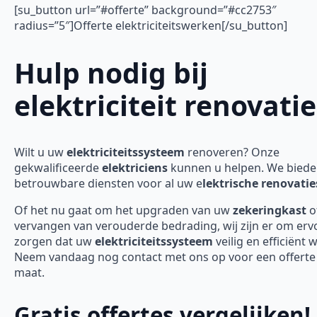
[su_button url=”#offerte” background=”#cc2753″
radius=”5″]Offerte elektriciteitswerken[/su_button]
Hulp nodig bij
elektriciteit renovatie
Wilt u uw
elektriciteitssysteem
renoveren? Onze
gekwalificeerde
elektriciens
kunnen u helpen. We bied
betrouwbare diensten voor al uw e
lektrische renovatie
Of het nu gaat om het upgraden van uw
zekeringkast
o
vervangen van verouderde bedrading, wij zijn er om erv
zorgen dat uw
elektriciteitssysteem
veilig en efficiënt 
Neem vandaag nog contact met ons op voor een offerte
maat.
Gratis offertes vergelijken!