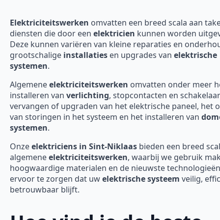
Elektriciteitswerken
omvatten een breed scala aan tak
diensten die door een
elektricien
kunnen worden uitgev
Deze kunnen variëren van kleine reparaties en onderho
grootschalige
installaties
en upgrades van
elektrische
systemen
.
Algemene
elektriciteitswerken
omvatten onder meer h
installeren van
verlichting
, stopcontacten en schakelaar
vervangen of upgraden van het elektrische paneel, het 
van storingen in het systeem en het installeren van
domo
systemen
.
Onze
elektriciens in Sint-Niklaas
bieden een breed sca
algemene
elektriciteitswerken
, waarbij we gebruik ma
hoogwaardige materialen en de nieuwste technologieë
ervoor te zorgen dat uw
elektrische systeem
veilig, effi
betrouwbaar blijft.