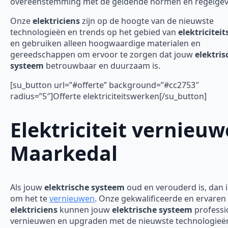
overeenstemming met de geldende normen en regelgev
Onze
elektriciens
zijn op de hoogte van de nieuwste
technologieën en trends op het gebied van
elektricitei
en gebruiken alleen hoogwaardige materialen en
gereedschappen om ervoor te zorgen dat jouw
elektris
systeem
betrouwbaar en duurzaam is.
[su_button url=”#offerte” background=”#cc2753″
radius=”5″]Offerte elektriciteitswerken[/su_button]
Elektriciteit vernieu
Maarkedal
Als jouw
elektrische systeem
oud en verouderd is, dan is
om het te
vernieuwen
. Onze gekwalificeerde en ervaren
elektriciens
kunnen jouw
elektrische systeem
professi
vernieuwen en upgraden met de nieuwste technologieë