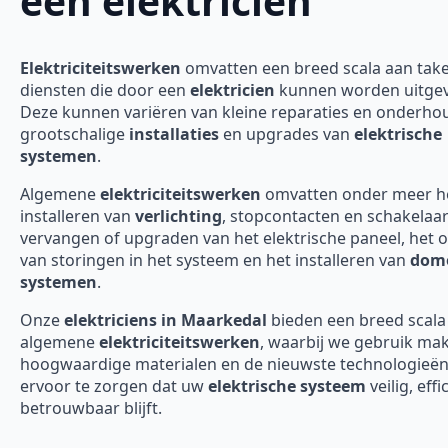
een elektricien
Elektriciteitswerken
omvatten een breed scala aan tak
diensten die door een
elektricien
kunnen worden uitgev
Deze kunnen variëren van kleine reparaties en onderho
grootschalige
installaties
en upgrades van
elektrische
systemen
.
Algemene
elektriciteitswerken
omvatten onder meer h
installeren van
verlichting
, stopcontacten en schakelaar
vervangen of upgraden van het elektrische paneel, het 
van storingen in het systeem en het installeren van
domo
systemen
.
Onze
elektriciens in Maarkedal
bieden een breed scala
algemene
elektriciteitswerken
, waarbij we gebruik ma
hoogwaardige materialen en de nieuwste technologieë
ervoor te zorgen dat uw
elektrische systeem
veilig, effi
betrouwbaar blijft.