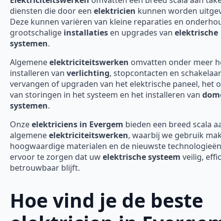
diensten die door een
elektricien
kunnen worden uitgev
Deze kunnen variëren van kleine reparaties en onderho
grootschalige
installaties
en upgrades van
elektrische
systemen
.
Algemene
elektriciteitswerken
omvatten onder meer h
installeren van
verlichting
, stopcontacten en schakelaar
vervangen of upgraden van het elektrische paneel, het 
van storingen in het systeem en het installeren van
domo
systemen
.
Onze
elektriciens in Evergem
bieden een breed scala a
algemene
elektriciteitswerken
, waarbij we gebruik ma
hoogwaardige materialen en de nieuwste technologieë
ervoor te zorgen dat uw
elektrische systeem
veilig, effi
betrouwbaar blijft.
Hoe vind je de beste