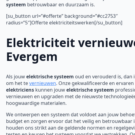
systeem
betrouwbaar en duurzaam is.
[su_button url=”#offerte” background=”#cc2753″
radius=”5″]Offerte elektriciteitswerken[/su_button]
Elektriciteit vernieu
Evergem
Als jouw
elektrische systeem
oud en verouderd is, dan is
om het te
vernieuwen
. Onze gekwalificeerde en ervaren
elektriciens
kunnen jouw
elektrische systeem
professi
vernieuwen en upgraden met de nieuwste technologieë
hoogwaardige materialen.
We ontwerpen een systeem dat voldoet aan jouw behoe
budget en zorgen ervoor dat het veilig en betrouwbaar 
houden ons strikt aan de geldende normen en regelgev
testen en keuren het systeem voordat we vertrekken. O