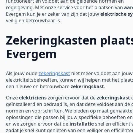
functioneert en voldoet aan de geldende normen en
regelgeving. Met onze service voor het plaatsen van
aar
Evergem kun je er zeker van zijn dat jouw
elektrische s
veilig en betrouwbaar is.
Zekeringkasten plaat
Evergem
Als jouw oude
zekeringskast
niet meer voldoet aan jouw
elektriciteitsbehoeften, kunnen wij helpen met het plaa
een nieuwe en betrouwbare
zekeringskast
.
Onze
elektriciens
zorgen ervoor dat de
zekeringskast
c
geïnstalleerd en bedraad is, en dat deze voldoet aan de
normen en voorschriften. We bieden op maat gemaakte
oplossingen die passen bij jouw specifieke behoeften en
en we zorgen ervoor dat de
installatie
snel en efficiënt 
zodat je snel kunt genieten van een veiliger en efficiënte