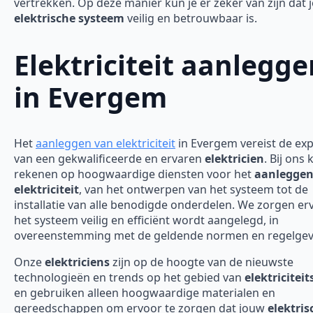
vertrekken. Op deze manier kun je er zeker van zijn dat j
elektrische systeem
veilig en betrouwbaar is.
Elektriciteit aanlegge
in Evergem
Het
aanleggen van elektriciteit
in Evergem vereist de exp
van een gekwalificeerde en ervaren
elektricien
. Bij ons 
rekenen op hoogwaardige diensten voor het
aanleggen
elektriciteit
, van het ontwerpen van het systeem tot de
installatie van alle benodigde onderdelen. We zorgen er
het systeem veilig en efficiënt wordt aangelegd, in
overeenstemming met de geldende normen en regelgev
Onze
elektriciens
zijn op de hoogte van de nieuwste
technologieën en trends op het gebied van
elektricitei
en gebruiken alleen hoogwaardige materialen en
gereedschappen om ervoor te zorgen dat jouw
elektris