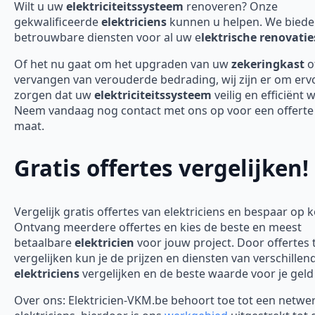
Wilt u uw
elektriciteitssysteem
renoveren? Onze
gekwalificeerde
elektriciens
kunnen u helpen. We bied
betrouwbare diensten voor al uw e
lektrische renovatie
Of het nu gaat om het upgraden van uw
zekeringkast
o
vervangen van verouderde bedrading, wij zijn er om erv
zorgen dat uw
elektriciteitssysteem
veilig en efficiënt 
Neem vandaag nog contact met ons op voor een offerte
maat.
Gratis offertes vergelijken!
Vergelijk gratis offertes van elektriciens en bespaar op 
Ontvang meerdere offertes en kies de beste en meest
betaalbare
elektricien
voor jouw project. Door offertes 
vergelijken kun je de prijzen en diensten van verschillen
elektriciens
vergelijken en de beste waarde voor je geld
Over ons: Elektricien-VKM.be behoort toe tot een netwe