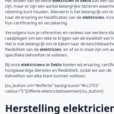
Het vinden van de beste
elektricien in Eeklo
kan een ui
zijn, maar er zijn een aantal belangrijke factoren waarme
rekening kunt houden. Allereerst is het belangrijk om te 
naar de ervaring en kwalificaties van de
elektricien
, incl
hun certificering en verzekering.
Vervolgens kun je referenties en reviews van eerdere kl
raadplegen om een idee te krijgen van de kwaliteit van 
Het is ook belangrijk om te kijken naar de beschikbaarh
flexibiliteit van de
elektricien
, en of ze in staat zijn om 
specifieke behoeften te voldoen.
Bij onze
elektriciens in Eeklo
bieden wij ervaring, certifi
hoogwaardige diensten en flexibiliteit, zodat we aan de
behoeften van elke klant kunnen voldoen.
[su_button url=”#offerte” background=”#cc2753″
radius=”5″]Offerte elektriciteitswerken[/su_button]
Herstelling elektricie