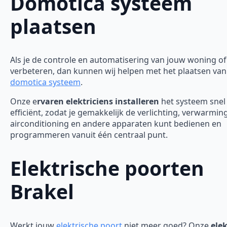
Domotica systeem
plaatsen
Als je de controle en automatisering van jouw woning of 
verbeteren, dan kunnen wij helpen met het plaatsen van
domotica systeem
.
Onze e
rvaren elektriciens installeren
het systeem snel
efficiënt, zodat je gemakkelijk de verlichting, verwarming
airconditioning en andere apparaten kunt bedienen en
programmeren vanuit één centraal punt.
Elektrische poorten
Brakel
Werkt jouw
elektrische poort
niet meer goed? Onze
elek