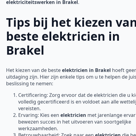
elektriciteitswerken in Brakel
.
Tips bij het kiezen va
beste elektricien in
Brakel
Het kiezen van de beste
elektricien in Brakel
hoeft gee
uitdaging zijn. Hier zijn enkele tips om u te helpen de jui
beslissing te nemen:
Certificering: Zorg ervoor dat de elektricien die u ki
volledig gecertificeerd is en voldoet aan alle wetteli
vereisten.
Ervaring: Kies een
elektricien
met jarenlange ervar
bewezen succes in het uitvoeren van soortgelijke
werkzaamheden.
Betrouwbaarheid: Zoek naar een
elektricien
die b