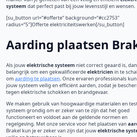
systeem
dat perfect past bij jouw levensstijl en wensen.
[su_button url=”#offerte” background=”#cc2753″
radius=”5″]Offerte elektriciteitswerken[/su_button]
Aarding plaatsen Bra
Als jouw
elektrische systeem
niet correct geaard is, dan
belangrijk om een gekwalificeerde
elektricien
in te scha
om
aarding te plaatsen
. Onze ervaren professionals ku
jouw systeem veilig en efficiënt aarden, zodat je besch
tegen elektrische schokken en brandgevaar.
We maken gebruik van hoogwaardige materialen en tes
systeem grondig om er zeker van te zijn dat het goed
functioneert en voldoet aan de geldende normen en
regelgeving. Met onze service voor het plaatsen van
aar
Brakel kun je er zeker van zijn dat jouw
elektrische sys