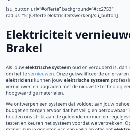
[su_button url=”#offerte” background=”#cc2753″
radius=”5″]Offerte elektriciteitswerken[/su_button]
Elektriciteit vernieu
Brakel
Als jouw
elektrische systeem
oud en verouderd is, dan is
om het te
vernieuwen
. Onze gekwalificeerde en ervaren
elektriciens
kunnen jouw
elektrische systeem
professi
vernieuwen en upgraden met de nieuwste technologieë
hoogwaardige materialen.
We ontwerpen een systeem dat voldoet aan jouw behoe
budget en zorgen ervoor dat het veilig en betrouwbaar 
houden ons strikt aan de geldende normen en regelgev
testen en keuren het systeem voordat we vertrekken. O
manier kun je genieten van een veilig en efficiënt
elektr