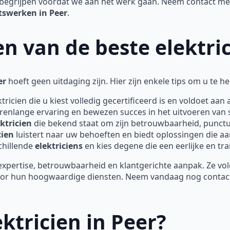
begrijpen voordat we aan het werk gaan. Neem contact met
itswerken in Peer
.
zen van de beste elektri
er
hoeft geen uitdaging zijn. Hier zijn enkele tips om u te h
tricien die u kiest volledig gecertificeerd is en voldoet aan a
renlange ervaring en bewezen succes in het uitvoeren van
ektricien
die bekend staat om zijn betrouwbaarheid, punctual
cien
luistert naar uw behoeften en biedt oplossingen die aa
schillende
elektriciens
en kies degene die een eerlijke en tra
pertise, betrouwbaarheid en klantgerichte aanpak. Ze voldo
 voor hun hoogwaardige diensten. Neem vandaag nog contac
ktricien in Peer?