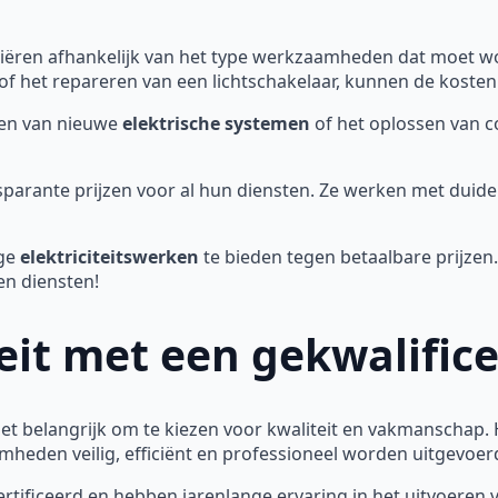
iëren afhankelijk van het type werkzaamheden dat moet wo
f het repareren van een lichtschakelaar, kunnen de kosten re
eren van nieuwe
elektrische systemen
of het oplossen van 
sparante prijzen voor al hun diensten. Ze werken met duide
ge
elektriciteitswerken
te bieden tegen betaalbare prijze
en diensten!
teit met een gekwalifi
 het belangrijk om te kiezen voor kwaliteit en vakmanschap.
heden veilig, efficiënt en professioneel worden uitgevoer
certificeerd en hebben jarenlange ervaring in het uitvoeren