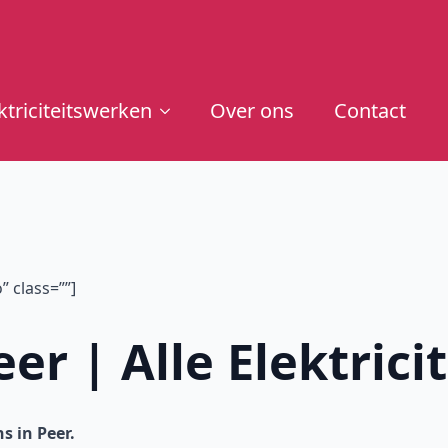
ktriciteitswerken
Over ons
Contact
 class=””]
eer | Alle Elektric
s in Peer.