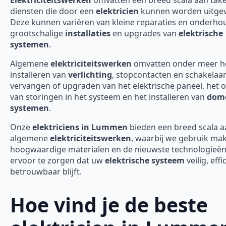
diensten die door een
elektricien
kunnen worden uitgev
Deze kunnen variëren van kleine reparaties en onderho
grootschalige
installaties
en upgrades van
elektrische
systemen
.
Algemene
elektriciteitswerken
omvatten onder meer h
installeren van
verlichting
, stopcontacten en schakelaar
vervangen of upgraden van het elektrische paneel, het 
van storingen in het systeem en het installeren van
domo
systemen
.
Onze
elektriciens in Lummen
bieden een breed scala a
algemene
elektriciteitswerken
, waarbij we gebruik ma
hoogwaardige materialen en de nieuwste technologieë
ervoor te zorgen dat uw
elektrische systeem
veilig, effi
betrouwbaar blijft.
Hoe vind je de beste