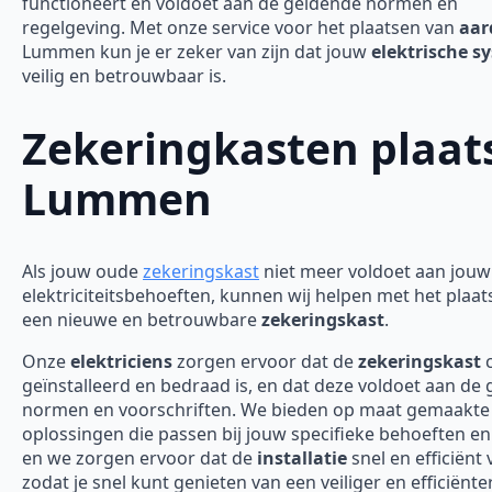
functioneert en voldoet aan de geldende normen en
regelgeving. Met onze service voor het plaatsen van
aar
Lummen kun je er zeker van zijn dat jouw
elektrische s
veilig en betrouwbaar is.
Zekeringkasten plaat
Lummen
Als jouw oude
zekeringskast
niet meer voldoet aan jouw
elektriciteitsbehoeften, kunnen wij helpen met het plaa
een nieuwe en betrouwbare
zekeringskast
.
Onze
elektriciens
zorgen ervoor dat de
zekeringskast
c
geïnstalleerd en bedraad is, en dat deze voldoet aan de
normen en voorschriften. We bieden op maat gemaakte
oplossingen die passen bij jouw specifieke behoeften en
en we zorgen ervoor dat de
installatie
snel en efficiënt 
zodat je snel kunt genieten van een veiliger en efficiënte