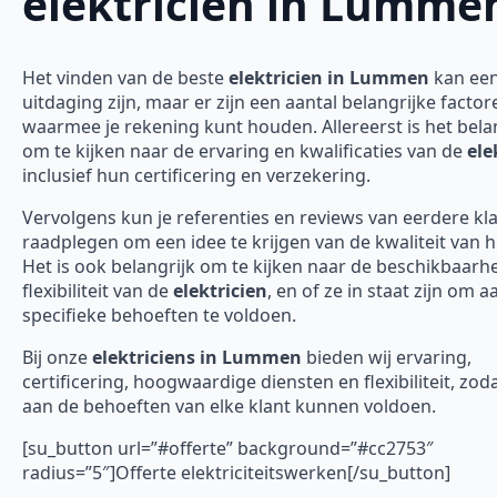
elektricien in Lumme
Het vinden van de beste
elektricien in Lummen
kan ee
uitdaging zijn, maar er zijn een aantal belangrijke factor
waarmee je rekening kunt houden. Allereerst is het bela
om te kijken naar de ervaring en kwalificaties van de
ele
inclusief hun certificering en verzekering.
Vervolgens kun je referenties en reviews van eerdere kl
raadplegen om een idee te krijgen van de kwaliteit van 
Het is ook belangrijk om te kijken naar de beschikbaarh
flexibiliteit van de
elektricien
, en of ze in staat zijn om 
specifieke behoeften te voldoen.
Bij onze
elektriciens in Lummen
bieden wij ervaring,
certificering, hoogwaardige diensten en flexibiliteit, zod
aan de behoeften van elke klant kunnen voldoen.
[su_button url=”#offerte” background=”#cc2753″
radius=”5″]Offerte elektriciteitswerken[/su_button]