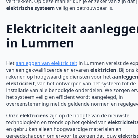
vertrekken. Op deze manier kun je er zeker van zijn dat j
elektrische systeem
veilig en betrouwbaar is.
Elektriciteit aanlegge
in Lummen
Het
aanleggen van elektriciteit
in Lummen vereist de exp
van een gekwalificeerde en ervaren
elektricien
. Bij ons 
rekenen op hoogwaardige diensten voor het
aanleggen
elektriciteit
, van het ontwerpen van het systeem tot de
installatie van alle benodigde onderdelen. We zorgen er
het systeem veilig en efficiënt wordt aangelegd, in
overeenstemming met de geldende normen en regelgev
Onze
elektriciens
zijn op de hoogte van de nieuwste
technologieën en trends op het gebied van
elektricitei
en gebruiken alleen hoogwaardige materialen en
gereedschappen om ervoor te zorgen dat jouw
elektris