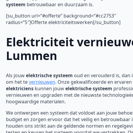
systeem
betrouwbaar en duurzaam is.
[su_button url=”#offerte” background=”#cc2753″
radius=”5″]Offerte elektriciteitswerken[/su_button]
Elektriciteit vernieu
Lummen
Als jouw
elektrische systeem
oud en verouderd is, dan is
om het te
vernieuwen
. Onze gekwalificeerde en ervaren
elektriciens
kunnen jouw
elektrische systeem
professi
vernieuwen en upgraden met de nieuwste technologieë
hoogwaardige materialen.
We ontwerpen een systeem dat voldoet aan jouw behoe
budget en zorgen ervoor dat het veilig en betrouwbaar 
houden ons strikt aan de geldende normen en regelgev
testen en keuren het systeem voordat we vertrekken. O