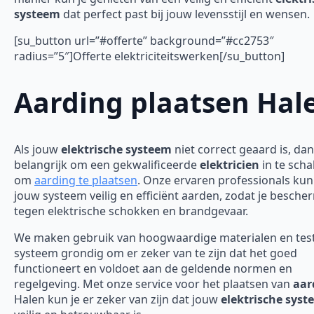
systeem
dat perfect past bij jouw levensstijl en wensen.
[su_button url=”#offerte” background=”#cc2753″
radius=”5″]Offerte elektriciteitswerken[/su_button]
Aarding plaatsen Hal
Als jouw
elektrische systeem
niet correct geaard is, dan
belangrijk om een gekwalificeerde
elektricien
in te scha
om
aarding te plaatsen
. Onze ervaren professionals ku
jouw systeem veilig en efficiënt aarden, zodat je besch
tegen elektrische schokken en brandgevaar.
We maken gebruik van hoogwaardige materialen en tes
systeem grondig om er zeker van te zijn dat het goed
functioneert en voldoet aan de geldende normen en
regelgeving. Met onze service voor het plaatsen van
aar
Halen kun je er zeker van zijn dat jouw
elektrische sys