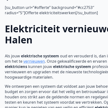
[su_button url=”#offerte” background=”#cc2753″
radius=”5″]Offerte elektriciteitswerken[/su_button]
Elektriciteit vernieu
Halen
Als jouw
elektrische systeem
oud en verouderd is, dan is
om het te
vernieuwen
. Onze gekwalificeerde en ervaren
elektriciens
kunnen jouw
elektrische systeem
professi
vernieuwen en upgraden met de nieuwste technologieë
hoogwaardige materialen.
We ontwerpen een systeem dat voldoet aan jouw behoe
budget en zorgen ervoor dat het veilig en betrouwbaar 
houden ons strikt aan de geldende normen en regelgev
testen en keuren het systeem voordat we vertrekken. O
manier kun je genieten van een veilig en efficiënt
elektr