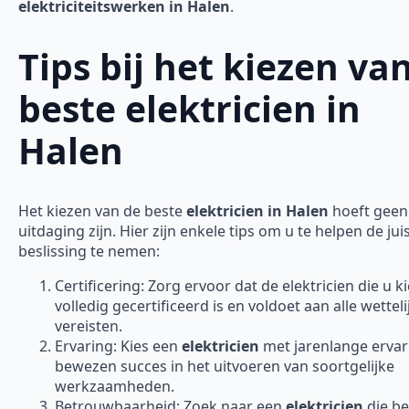
elektriciteitswerken in Halen
.
Tips bij het kiezen va
beste elektricien in
Halen
Het kiezen van de beste
elektricien in Halen
hoeft geen
uitdaging zijn. Hier zijn enkele tips om u te helpen de jui
beslissing te nemen:
Certificering: Zorg ervoor dat de elektricien die u ki
volledig gecertificeerd is en voldoet aan alle wetteli
vereisten.
Ervaring: Kies een
elektricien
met jarenlange ervar
bewezen succes in het uitvoeren van soortgelijke
werkzaamheden.
Betrouwbaarheid: Zoek naar een
elektricien
die b