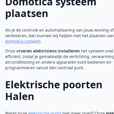
Domotica systeem
plaatsen
Als je de controle en automatisering van jouw woning of 
verbeteren, dan kunnen wij helpen met het plaatsen van
domotica systeem
.
Onze e
rvaren elektriciens installeren
het systeem snel
efficiënt, zodat je gemakkelijk de verlichting, verwarming
airconditioning en andere apparaten kunt bedienen en
programmeren vanuit één centraal punt.
Elektrische poorten
Halen
Werkt jouw
elektrische poort
niet meer goed? Onze
elek