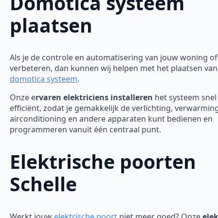
Domotica systeem
plaatsen
Als je de controle en automatisering van jouw woning of 
verbeteren, dan kunnen wij helpen met het plaatsen van
domotica systeem
.
Onze e
rvaren elektriciens installeren
het systeem snel
efficiënt, zodat je gemakkelijk de verlichting, verwarming
airconditioning en andere apparaten kunt bedienen en
programmeren vanuit één centraal punt.
Elektrische poorten
Schelle
Werkt jouw
elektrische poort
niet meer goed? Onze
elek