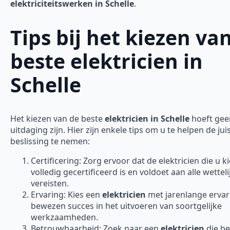
elektriciteitswerken in Schelle
.
Tips bij het kiezen va
beste elektricien in
Schelle
Het kiezen van de beste
elektricien in Schelle
hoeft gee
uitdaging zijn. Hier zijn enkele tips om u te helpen de jui
beslissing te nemen:
Certificering: Zorg ervoor dat de elektricien die u ki
volledig gecertificeerd is en voldoet aan alle wetteli
vereisten.
Ervaring: Kies een
elektricien
met jarenlange ervar
bewezen succes in het uitvoeren van soortgelijke
werkzaamheden.
Betrouwbaarheid: Zoek naar een
elektricien
die b