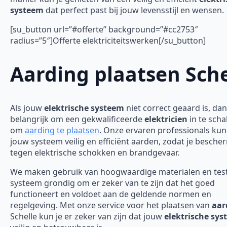
systeem
dat perfect past bij jouw levensstijl en wensen.
[su_button url=”#offerte” background=”#cc2753″
radius=”5″]Offerte elektriciteitswerken[/su_button]
Aarding plaatsen Sche
Als jouw
elektrische systeem
niet correct geaard is, dan
belangrijk om een gekwalificeerde
elektricien
in te scha
om
aarding te plaatsen
. Onze ervaren professionals ku
jouw systeem veilig en efficiënt aarden, zodat je besch
tegen elektrische schokken en brandgevaar.
We maken gebruik van hoogwaardige materialen en tes
systeem grondig om er zeker van te zijn dat het goed
functioneert en voldoet aan de geldende normen en
regelgeving. Met onze service voor het plaatsen van
aar
Schelle kun je er zeker van zijn dat jouw
elektrische sy