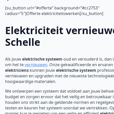
[su_button url=”#offerte” background=”#cc2753″
radius=”5″]Offerte elektriciteitswerken[/su_button]
Elektriciteit vernieu
Schelle
Als jouw
elektrische systeem
oud en verouderd is, dan is
om het te
vernieuwen
. Onze gekwalificeerde en ervaren
elektriciens
kunnen jouw
elektrische systeem
professi
vernieuwen en upgraden met de nieuwste technologieë
hoogwaardige materialen.
We ontwerpen een systeem dat voldoet aan jouw behoe
budget en zorgen ervoor dat het veilig en betrouwbaar 
houden ons strikt aan de geldende normen en regelgev
testen en keuren het systeem voordat we vertrekken. O
manier kun je genieten van een veilig en efficiënt
elektr