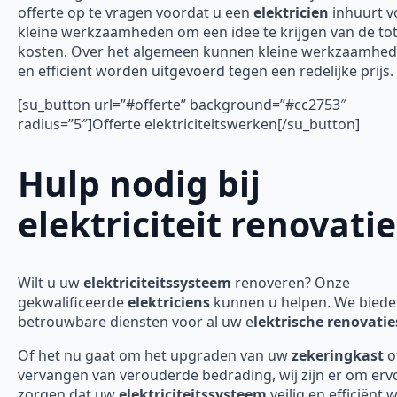
offerte op te vragen voordat u een
elektricien
inhuurt v
kleine werkzaamheden om een idee te krijgen van de tot
kosten. Over het algemeen kunnen kleine werkzaamhed
en efficiënt worden uitgevoerd tegen een redelijke prijs.
[su_button url=”#offerte” background=”#cc2753″
radius=”5″]Offerte elektriciteitswerken[/su_button]
Hulp nodig bij
elektriciteit renovatie
Wilt u uw
elektriciteitssysteem
renoveren? Onze
gekwalificeerde
elektriciens
kunnen u helpen. We bied
betrouwbare diensten voor al uw e
lektrische renovatie
Of het nu gaat om het upgraden van uw
zekeringkast
o
vervangen van verouderde bedrading, wij zijn er om erv
zorgen dat uw
elektriciteitssysteem
veilig en efficiënt 