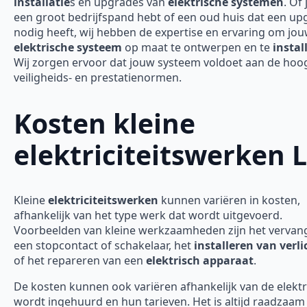
installatie
s en upgrades van
elektrische systemen
. Of 
een groot bedrijfspand hebt of een oud huis dat een up
nodig heeft, wij hebben de expertise en ervaring om jo
elektrische systeem
op maat te ontwerpen en te
instal
Wij zorgen ervoor dat jouw systeem voldoet aan de hoo
veiligheids- en prestatienormen.
Kosten kleine
elektriciteitswerken L
Kleine
elektriciteitswerken
kunnen variëren in kosten,
afhankelijk van het type werk dat wordt uitgevoerd.
Voorbeelden van kleine werkzaamheden zijn het vervan
een stopcontact of schakelaar, het
installeren van verli
of het repareren van een
elektrisch apparaat
.
De kosten kunnen ook variëren afhankelijk van de elektr
wordt ingehuurd en hun tarieven. Het is altijd raadzaa