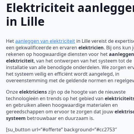
Elektriciteit aanlegge
in Lille
Het
aanleggen van elektriciteit
in Lille vereist de experti
een gekwalificeerde en ervaren
elektricien
. Bij ons kun 
rekenen op hoogwaardige diensten voor het
aanleggen
elektriciteit
, van het ontwerpen van het systeem tot de
installatie van alle benodigde onderdelen. We zorgen er
het systeem veilig en efficiënt wordt aangelegd, in
overeenstemming met de geldende normen en regelgev
Onze
elektriciens
zijn op de hoogte van de nieuwste
technologieën en trends op het gebied van
elektricitei
en gebruiken alleen hoogwaardige materialen en
gereedschappen om ervoor te zorgen dat jouw
elektris
systeem
betrouwbaar en duurzaam is.
[su_button url=”#offerte” background=”#cc2753″