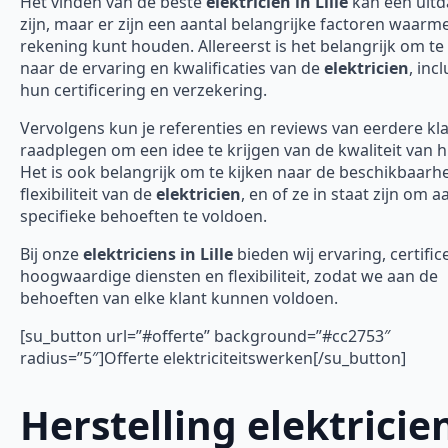
Het vinden van de beste
elektricien in Lille
kan een uitd
zijn, maar er zijn een aantal belangrijke factoren waarme
rekening kunt houden. Allereerst is het belangrijk om te 
naar de ervaring en kwalificaties van de
elektricien
, incl
hun certificering en verzekering.
Vervolgens kun je referenties en reviews van eerdere kl
raadplegen om een idee te krijgen van de kwaliteit van 
Het is ook belangrijk om te kijken naar de beschikbaarh
flexibiliteit van de
elektricien
, en of ze in staat zijn om 
specifieke behoeften te voldoen.
Bij onze
elektriciens in Lille
bieden wij ervaring, certific
hoogwaardige diensten en flexibiliteit, zodat we aan de
behoeften van elke klant kunnen voldoen.
[su_button url=”#offerte” background=”#cc2753″
radius=”5″]Offerte elektriciteitswerken[/su_button]
Herstelling elektricie