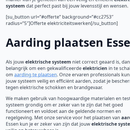
systeem
dat perfect past bij jouw levensstijl en wensen.
[su_button url=”#offerte” background=”#cc2753″
radius=”5″]Offerte elektriciteitswerken[/su_button]
Aarding plaatsen Ess
Als jouw
elektrische systeem
niet correct geaard is, dan
belangrijk om een gekwalificeerde
elektricien
in te scha
om
aarding te plaatsen
. Onze ervaren professionals ku
jouw systeem veilig en efficiënt aarden, zodat je besch
tegen elektrische schokken en brandgevaar.
We maken gebruik van hoogwaardige materialen en tes
systeem grondig om er zeker van te zijn dat het goed
functioneert en voldoet aan de geldende normen en
regelgeving. Met onze service voor het plaatsen van
aar
Essen kun je er zeker van zijn dat jouw
elektrische sys