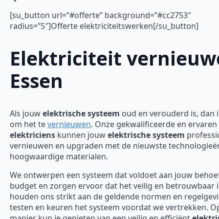
[su_button url=”#offerte” background=”#cc2753″
radius=”5″]Offerte elektriciteitswerken[/su_button]
Elektriciteit vernieu
Essen
Als jouw
elektrische systeem
oud en verouderd is, dan is
om het te
vernieuwen
. Onze gekwalificeerde en ervaren
elektriciens
kunnen jouw
elektrische systeem
professi
vernieuwen en upgraden met de nieuwste technologieë
hoogwaardige materialen.
We ontwerpen een systeem dat voldoet aan jouw behoe
budget en zorgen ervoor dat het veilig en betrouwbaar 
houden ons strikt aan de geldende normen en regelgev
testen en keuren het systeem voordat we vertrekken. O
manier kun je genieten van een veilig en efficiënt
elektr