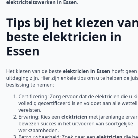
elektriciteitswerken in Essen
.
Tips bij het kiezen va
beste elektricien in
Essen
Het kiezen van de beste
elektricien in Essen
hoeft geen
uitdaging zijn. Hier zijn enkele tips om u te helpen de jui
beslissing te nemen:
Certificering: Zorg ervoor dat de elektricien die u ki
volledig gecertificeerd is en voldoet aan alle wetteli
vereisten.
Ervaring: Kies een
elektricien
met jarenlange ervar
bewezen succes in het uitvoeren van soortgelijke
werkzaamheden.
Betrouwbaarheid: Zoek naar een
elektricien
die b