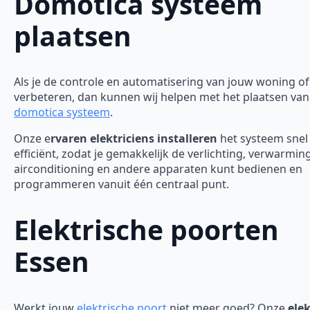
Domotica systeem
plaatsen
Als je de controle en automatisering van jouw woning of 
verbeteren, dan kunnen wij helpen met het plaatsen van
domotica systeem
.
Onze e
rvaren elektriciens installeren
het systeem snel
efficiënt, zodat je gemakkelijk de verlichting, verwarming
airconditioning en andere apparaten kunt bedienen en
programmeren vanuit één centraal punt.
Elektrische poorten
Essen
Werkt jouw
elektrische poort
niet meer goed? Onze
elek