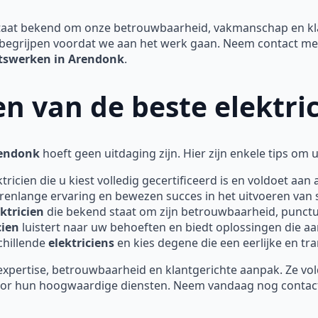
aat bekend om onze betrouwbaarheid, vakmanschap en klan
begrijpen voordat we aan het werk gaan. Neem contact met
eitswerken in Arendonk
.
zen van de beste elektr
rendonk
hoeft geen uitdaging zijn. Hier zijn enkele tips om u
tricien die u kiest volledig gecertificeerd is en voldoet aan a
renlange ervaring en bewezen succes in het uitvoeren van
ektricien
die bekend staat om zijn betrouwbaarheid, punctual
cien
luistert naar uw behoeften en biedt oplossingen die aa
schillende
elektriciens
en kies degene die een eerlijke en tra
pertise, betrouwbaarheid en klantgerichte aanpak. Ze voldo
 voor hun hoogwaardige diensten. Neem vandaag nog contac