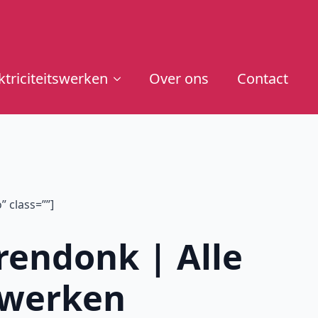
ktriciteitswerken
Over ons
Contact
 class=””]
Arendonk | Alle
tswerken