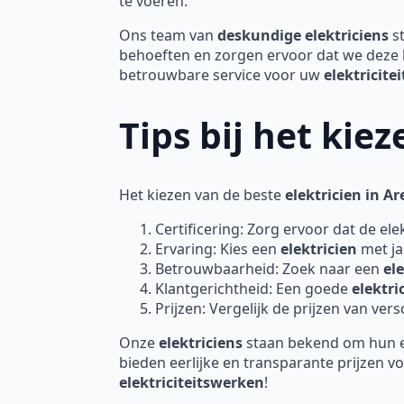
te voeren.
Ons team van
deskundige elektriciens
st
behoeften en zorgen ervoor dat we deze 
betrouwbare service voor uw
elektricit
Tips bij het kie
Het kiezen van de beste
elektricien in A
Certificering: Zorg ervoor dat de elek
Ervaring: Kies een
elektricien
met ja
Betrouwbaarheid: Zoek naar een
el
Klantgerichtheid: Een goede
elektri
Prijzen: Vergelijk de prijzen van ver
Onze
elektriciens
staan bekend om hun ex
bieden eerlijke en transparante prijzen
elektriciteitswerken
!