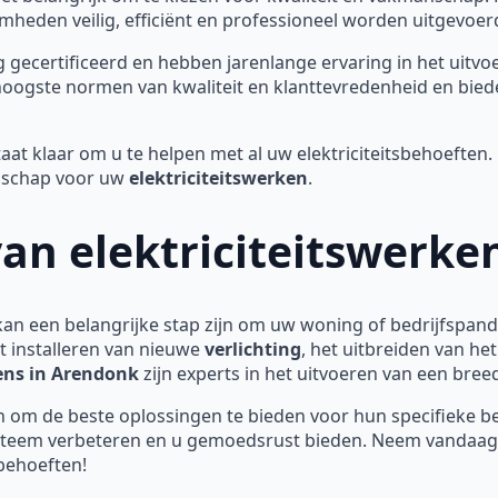
heden veilig, efficiënt en professioneel worden uitgevoer
ig gecertificeerd en hebben jarenlange ervaring in het uitv
 hoogste normen van kwaliteit en klanttevredenheid en bied
aat klaar om u te helpen met al uw elektriciteitsbehoefte
anschap voor uw
elektriciteitswerken
.
van elektriciteitswerke
an een belangrijke stap zijn om uw woning of bedrijfspand
t installeren van nieuwe
verlichting
, het uitbreiden van he
iens in Arendonk
zijn experts in het uitvoeren van een bree
 om de beste oplossingen te bieden voor hun specifieke b
ssysteem verbeteren en u gemoedsrust bieden. Neem vandaag
sbehoeften!