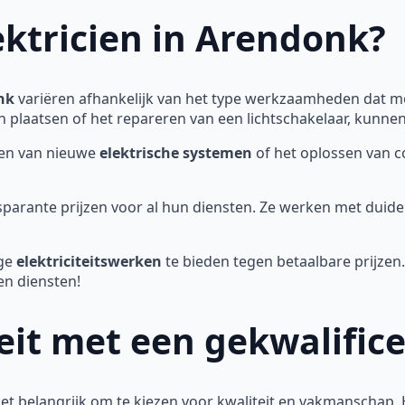
ektricien in Arendonk?
nk
variëren afhankelijk van het type werkzaamheden dat m
 plaatsen of het repareren van een lichtschakelaar, kunnen d
eren van nieuwe
elektrische systemen
of het oplossen van 
sparante prijzen voor al hun diensten. Ze werken met duide
ge
elektriciteitswerken
te bieden tegen betaalbare prijze
en diensten!
teit met een gekwalifi
 het belangrijk om te kiezen voor kwaliteit en vakmanschap.