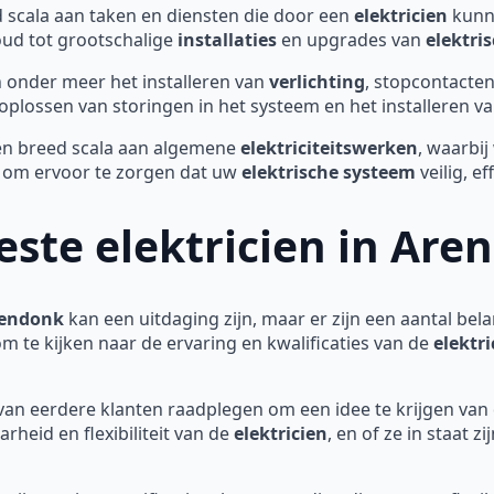
scala aan taken en diensten die door een
elektricien
kunn
oud tot grootschalige
installaties
en upgrades van
elektri
onder meer het installeren van
verlichting
, stopcontacten
oplossen van storingen in het systeem en het installeren v
n breed scala aan algemene
elektriciteitswerken
, waarbi
n om ervoor te zorgen dat uw
elektrische systeem
veilig, ef
este elektricien in Are
Arendonk
kan een uitdaging zijn, maar er zijn een aantal be
om te kijken naar de ervaring en kwalificaties van de
elektri
van eerdere klanten raadplegen om een idee te krijgen van 
rheid en flexibiliteit van de
elektricien
, en of ze in staat 